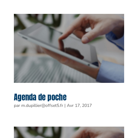
Agenda de poche
par
m.dupillier@offset5.fr
|
Avr 17, 2017