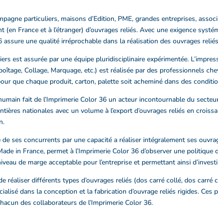
pagne particuliers, maisons d’Edition, PME, grandes entreprises, associat
nt (en France et à l’étranger) d’ouvrages reliés. Avec une exigence syst
6 assure une qualité irréprochable dans la réalisation des ouvrages reliés
hiers est assurée par une équipe pluridisciplinaire expérimentée. L’impre
oîtage, Collage, Marquage, etc.) est réalisée par des professionnels che
s pour que chaque produit, carton, palette soit acheminé dans des conditi
humain fait de l’Imprimerie Color 36 un acteur incontournable du secteur 
tières nationales avec un volume à l’export d’ouvrages reliés en croissa
n.
 de ses concurrents par une capacité a réaliser intégralement ses ouvra
Made in France, permet à l’Imprimerie Color 36 d’observer une politique 
veau de marge acceptable pour l’entreprise et permettant ainsi d’investi
e réaliser différents types d’ouvrages reliés (dos carré collé, dos carré 
alisé dans la conception et la fabrication d’ouvrage reliés rigides. Ces 
e chacun des collaborateurs de l’Imprimerie Color 36.